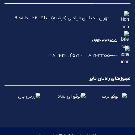
تهران - خیابان فیاضی (فرشته) - پلاک 24 - طبقه 9
09912339155
21-33550000 98+ - 21-21004571 98+
مجوزهای راه‌بان تایر