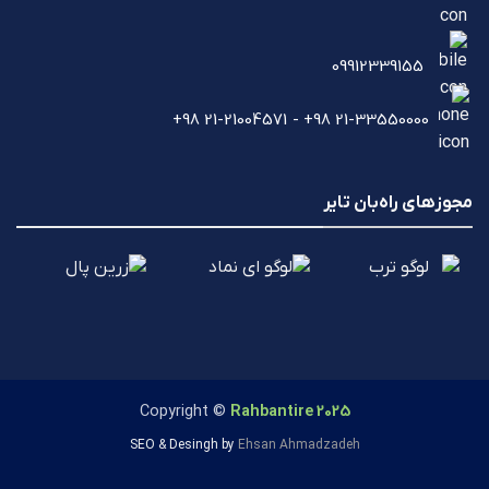
09912339155
21-33550000 98+ - 21-21004571 98+
مجوزهای راه‌بان تایر
Copyright ©
Rahbantire 2025
SEO & Desingh by
Ehsan Ahmadzadeh