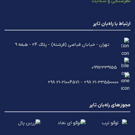
نظرسنجی و شکایت
ارتباط با راه‌بان تایر
تهران - خیابان فیاضی (فرشته) - پلاک 24 - طبقه 9
09912339155
21-33550000 98+ - 21-21004571 98+
مجوزهای راه‌بان تایر