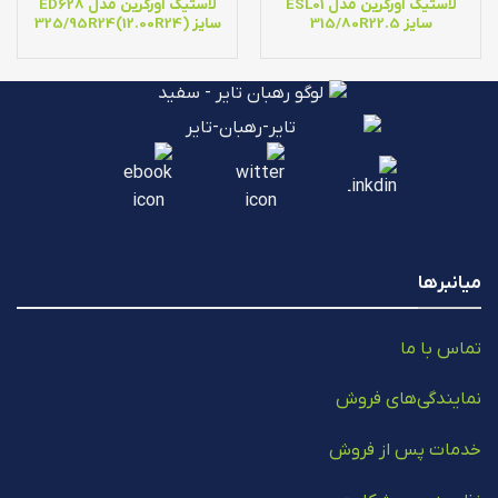
لاستیک اورگرین مدل ESL01
لاستیک اورگرین مدل ED628
سایز 315/80R22.5
سایز 325/95R24(12.00R24)
میانبرها
تماس با ما
نمایندگی‌های فروش
خدمات پس از فروش