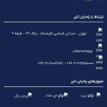
ارتباط با راه‌بان تایر
تهران - خیابان فیاضی (فرشته) - پلاک 24 - طبقه 9
09912339155
21-33550000 98+ - 21-21004571 98+
مجوزهای راه‌بان تایر